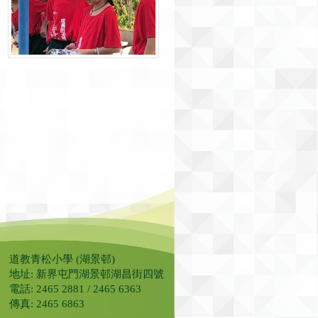
道教青松小學 (湖景邨)
地址: 新界屯門湖景邨湖昌街四號
電話: 2465 2881 / 2465 6363
傳真: 2465 6863