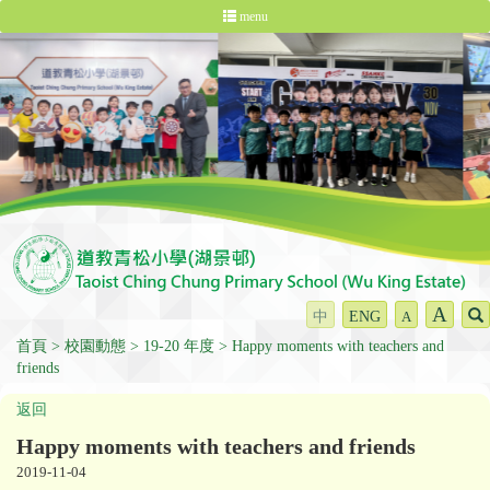
menu
A
中
ENG
A
首頁
校園動態
19-20 年度
Happy moments with teachers and
friends
返回
Happy moments with teachers and friends
2019-11-04