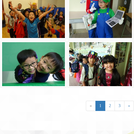
«
1
2
3
»