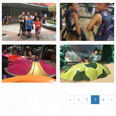
«
1
2
3
4
»