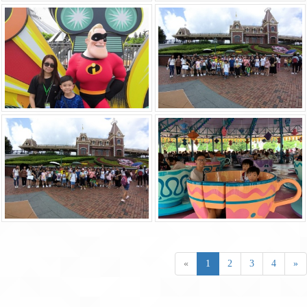
«
1
2
3
4
»