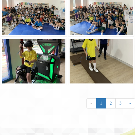
«
1
2
3
»