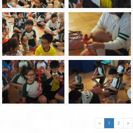
«
1
2
»