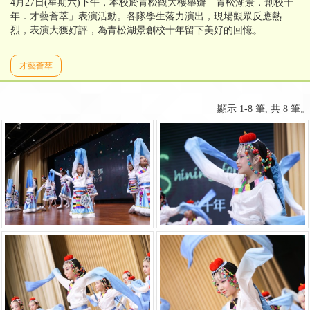
4月27日(星期六)下午，本校於青松觀大樓舉辦「青松湖景．創校十
年．才藝薈萃」表演活動。各隊學生落力演出，現場觀眾反應熱
烈，表演大獲好評，為青松湖景創校十年留下美好的回憶。
才藝薈萃
顯示 1-8 筆, 共 8 筆。