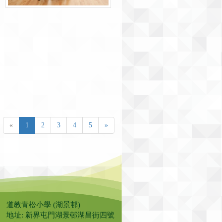
«
1
2
3
4
5
»
道教青松小學 (湖景邨)
地址: 新界屯門湖景邨湖昌街四號