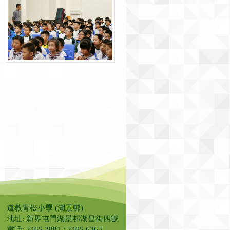
道教青松小學 (湖景邨)
地址: 新界屯門湖景邨湖昌街四號
電話: 2465 2881 / 2465 6363