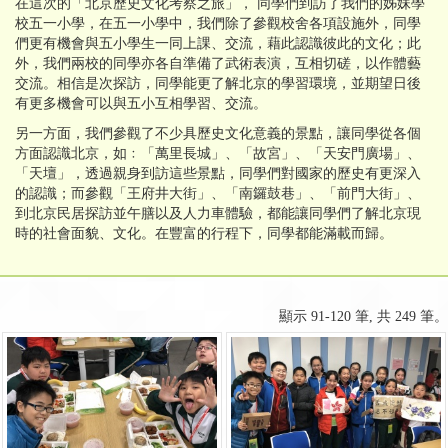
在這次的「北京歷史文化考察之旅」， 同學們到訪了我們的姊妹學
校五一小學，在五一小學中，我們除了參觀校舍各項設施外，同學
們更有機會與五小學生一同上課、交流，藉此認識彼此的文化；此
外，我們兩校的同學亦各自準備了武術表演，互相切磋，以作體藝
交流。相信是次探訪，同學能更了解北京的學習環境，並期望日後
有更多機會可以與五小互相學習、交流。
另一方面，我們參觀了不少具歷史文化意義的景點，讓同學從各個
方面認識北京，如﹕「萬里長城」、「故宮」、「天安門廣場」、
「天壇」，透過親身到訪這些景點，同學們對國家的歷史有更深入
的認識；而參觀「王府井大街」、「南鑼鼓巷」、「前門大街」、
到北京民居探訪並午膳以及人力車體驗，都能讓同學們了解北京現
時的社會面貌、文化。在豐富的行程下，同學都能滿載而歸。
顯示 91-120 筆, 共 249 筆。