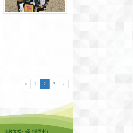
«
1
2
3
»
道教青松小學 (湖景邨)