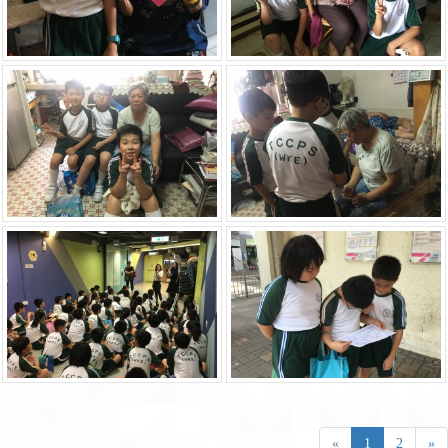
«
1
2
»