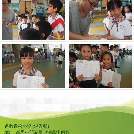
道教青松小學 (湖景邨)
地址: 新界屯門湖景邨湖昌街四號