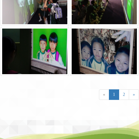
«
1
2
»