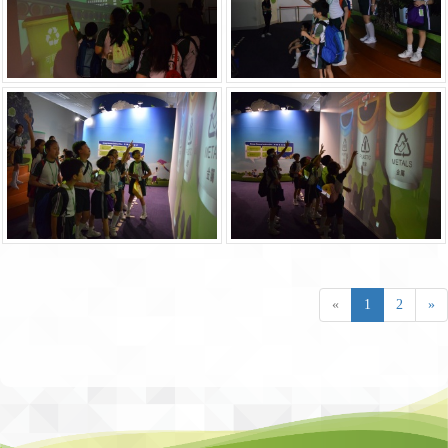
«
1
2
»