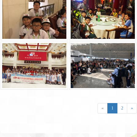
«
1
2
»