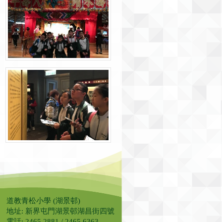
道教青松小學 (湖景邨)
地址: 新界屯門湖景邨湖昌街四號
電話: 2465 2881 / 2465 6363