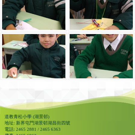
道教青松小學 (湖景邨)
地址: 新界屯門湖景邨湖昌街四號
電話: 2465 2881 / 2465 6363