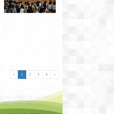
«
1
2
3
4
»