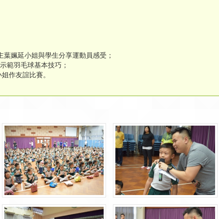
得主葉姵延小姐與學生分享運動員感受；
示範羽毛球基本技巧；
小姐作友誼比賽。