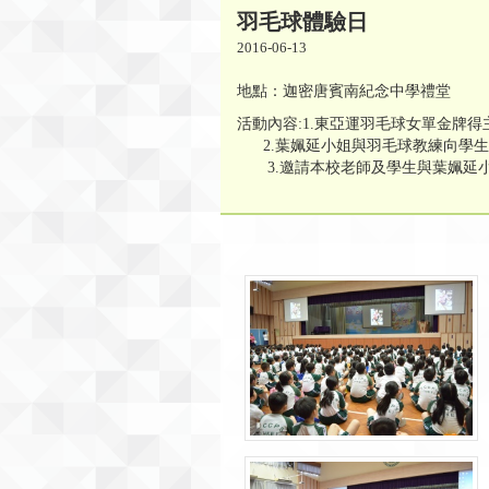
羽毛球體驗日
2016-06-13
地點：迦密唐賓南紀念中學禮堂
活動內容:1.東亞運羽毛球女單金牌
2.葉姵延小姐與羽毛球教練向學生
3.邀請本校老師及學生與葉姵延