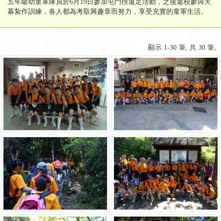
五年級幼童軍隊員於6月19日參加屯門徑遠足活動，之後返校參與天
幕紮作訓練，各人都為考取興趣章而努力，享受充實的童軍生活。
顯示 1-30 筆, 共 30 筆。