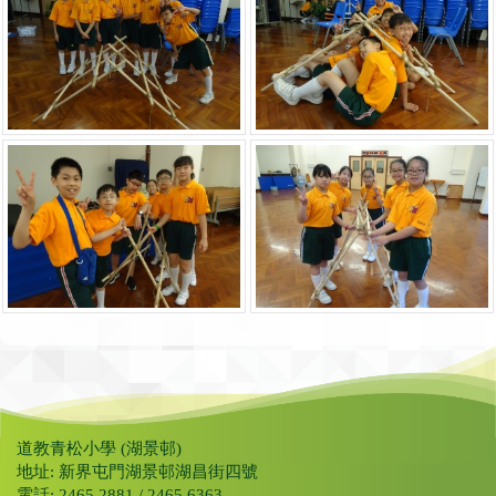
道教青松小學 (湖景邨)
地址: 新界屯門湖景邨湖昌街四號
電話: 2465 2881 / 2465 6363