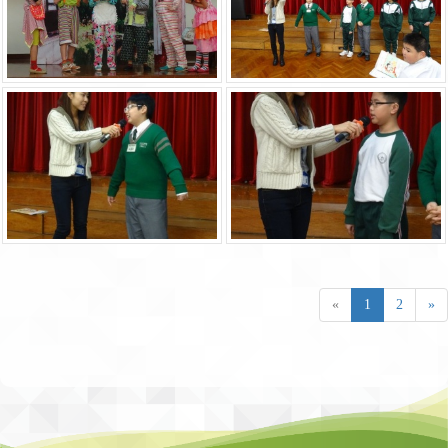
«
1
2
»