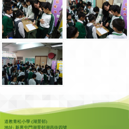
道教青松小學 (湖景邨)
地址: 新界屯門湖景邨湖昌街四號