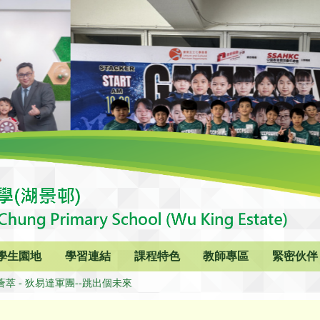
學生園地
學習連結
課程特色
教師專區
緊密伙伴
薈萃 - 狄易達軍團--跳出個未來