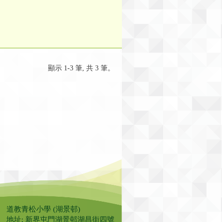
顯示 1-3 筆, 共 3 筆。
道教青松小學 (湖景邨)
地址: 新界屯門湖景邨湖昌街四號