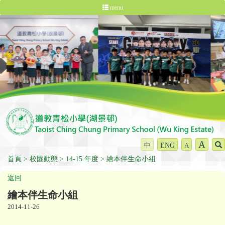
menu
A
中
ENG
A
首頁
校園動態
14-15 年度
繪本伴生命小組
返回
繪本伴生命小組
2014-11-26