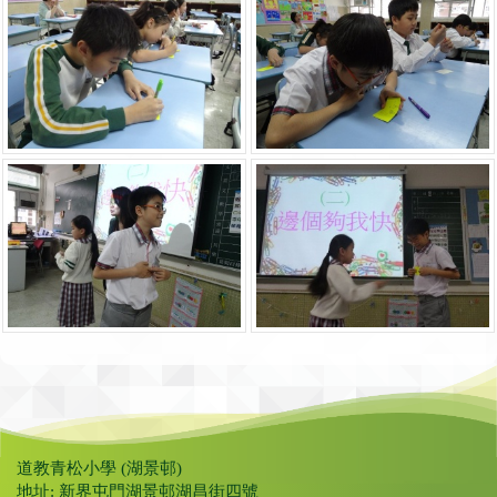
道教青松小學 (湖景邨)
地址: 新界屯門湖景邨湖昌街四號