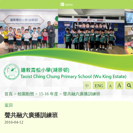
menu
A
中
ENG
A
首頁
校園動態
15-16 年度
聲共融六廣播訓練班
返回
聲共融六廣播訓練班
2016-04-12