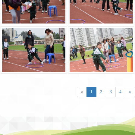
«
1
2
3
4
»