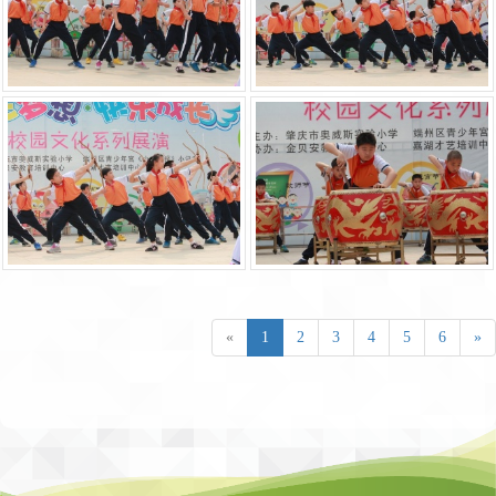
«
1
2
3
4
5
6
»