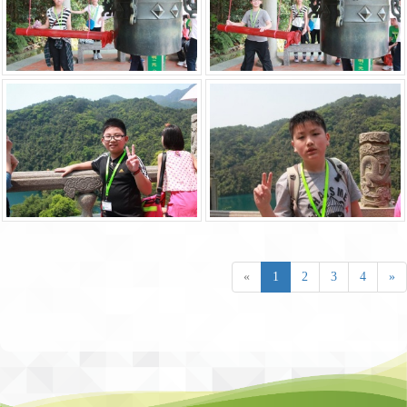
«
1
2
3
4
»