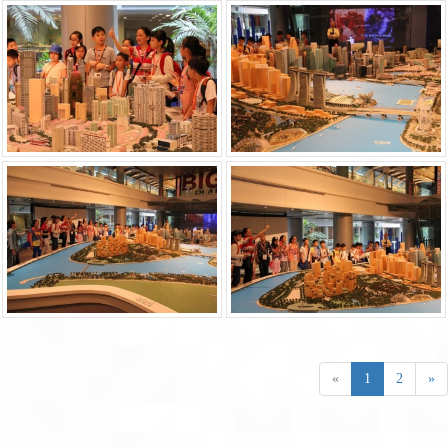
«
1
2
»