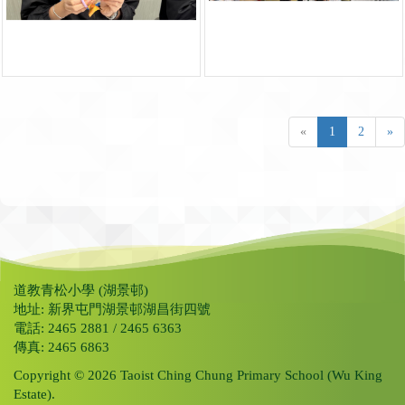
«
1
2
»
道教青松小學 (湖景邨)
地址: 新界屯門湖景邨湖昌街四號
電話: 2465 2881 / 2465 6363
傳真: 2465 6863
Copyright © 2026 Taoist Ching Chung Primary School (Wu King
Estate).