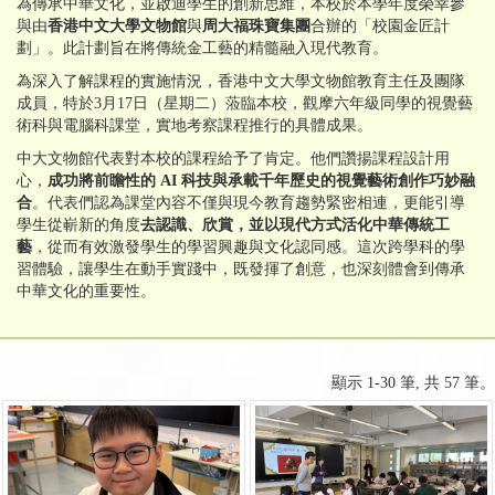
為傳承中華文化，並啟迪學生的創新思維，本校於本學年度榮幸參
與由
香港中文大學文物館
與
周大福珠寶集團
合辦的「校園金匠計
劃」。此計劃旨在將傳統金工藝的精髓融入現代教育。
為深入了解課程的實施情況，香港中文大學文物館教育主任及團隊
成員，特於3月17日（星期二）蒞臨本校，觀摩六年級同學的視覺藝
術科與電腦科課堂，實地考察課程推行的具體成果。
中大文物館代表對本校的課程給予了肯定。他們讚揚課程設計用
心，
成功將前瞻性的
AI
科技與承載千年歷史的視覺藝術創作巧妙融
合
。代表們認為課堂內容不僅與現今教育趨勢緊密相連，更能引導
學生從嶄新的角度
去認識、欣賞，並以現代方式活化中華傳統工
藝
，從而有效激發學生的學習興趣與文化認同感。這次跨學科的學
習體驗，讓學生在動手實踐中，既發揮了創意，也深刻體會到傳承
中華文化的重要性。
顯示 1-30 筆, 共 57 筆。