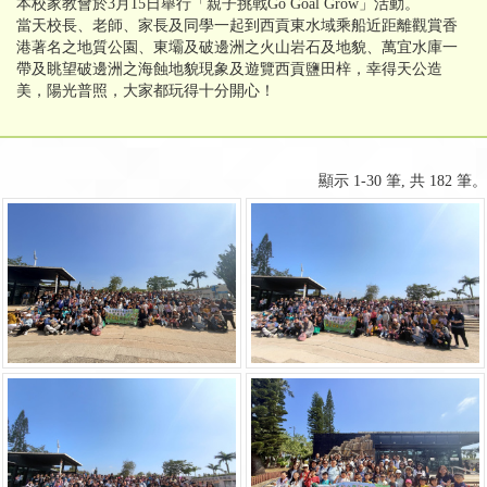
本校家教會於3月15日舉行「親子挑戰Go Goal Grow」活動。
當天校長、老師、家長及同學一起到西貢東水域乘船近距離觀賞香
港著名之地質公園、東壩及破邊洲之火山岩石及地貌、萬宜水庫一
帶及眺望破邊洲之海蝕地貌現象及遊覽西貢鹽田梓，幸得天公造
美，陽光普照，大家都玩得十分開心！
顯示 1-30 筆, 共 182 筆。