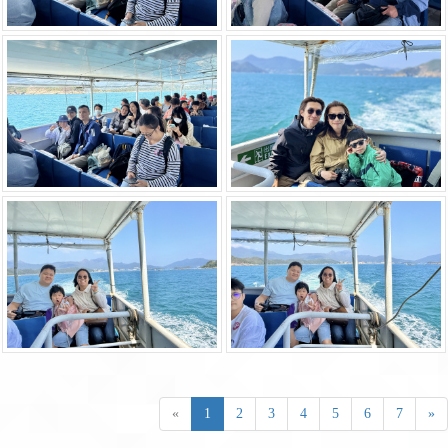
«
1
2
3
4
5
6
7
»