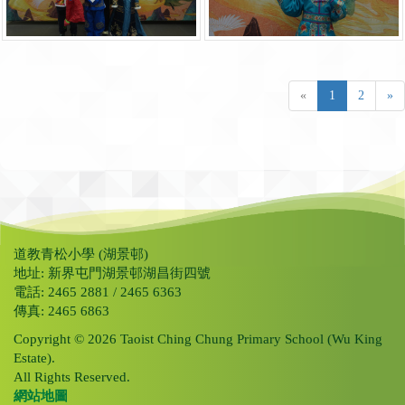
«
1
2
»
道教青松小學 (湖景邨)
地址: 新界屯門湖景邨湖昌街四號
電話: 2465 2881 / 2465 6363
傳真: 2465 6863
Copyright © 2026 Taoist Ching Chung Primary School (Wu King
Estate).
All Rights Reserved.
網站地圖