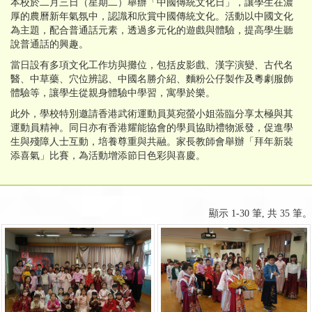
本校於二月三日（星期二）舉辦「中國傳統文化日」，讓學生在濃
厚的農曆新年氣氛中，認識和欣賞中國傳統文化。活動以中國文化
為主題，配合普通話元素，透過多元化的遊戲與體驗，提高學生聽
說普通話的興趣。
當日設有多項文化工作坊與攤位，包括皮影戲、漢字演變、古代名
醫、中草藥、穴位辨認、中國名勝介紹、麵粉公仔製作及粵劇服飾
體驗等，讓學生從親身體驗中學習，寓學於樂。
此外，學校特別邀請香港武術運動員莫宛螢小姐蒞臨分享太極與其
運動員精神。同日亦有香港耀能協會的學員協助禮物派發，促進學
生與殘障人士互動，培養尊重與共融。家長教師會舉辦「拜年新裝
添喜氣」比賽，為活動增添節日色彩與喜慶。
顯示 1-30 筆, 共 35 筆。