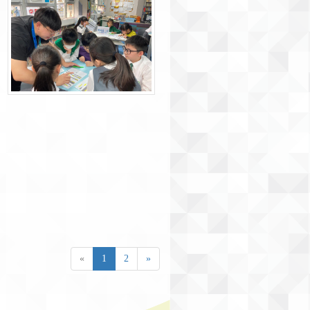
«
1
2
»