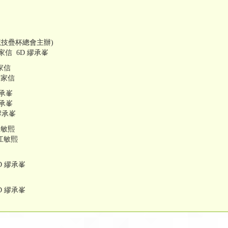
競技疊杯總會主辦)
家信 6D 繆承峯
家信
余家信
繆承峯
繆承峯
 繆承峯
江敏熙
 江敏熙
D 繆承峯
D 繆承峯