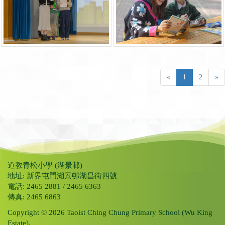
«
1
2
»
道教青松小學 (湖景邨)
地址: 新界屯門湖景邨湖昌街四號
電話: 2465 2881 / 2465 6363
傳真: 2465 6863
Copyright © 2026 Taoist Ching Chung Primary School (Wu King
Estate).