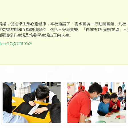
正向情緒，促進學生身心靈健康，本校邀請了「雲水書坊—行動圖書館」到
置益智遊戲和互動閱讀攤位，包括三好尋寶樂、「向前有路 光明在望」三
由閱讀提升生活及培養學生活出正向人生。
/share/17gXURLYo2/