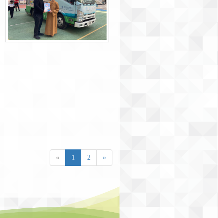
«
1
2
»