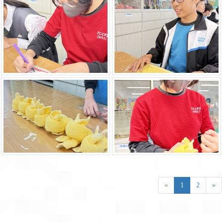
«
1
2
»