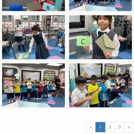
«
1
2
3
»