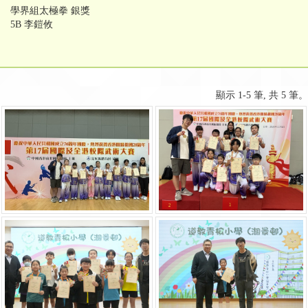
學界組太極拳 銀獎
5B 李鎧攸
顯示 1-5 筆, 共 5 筆。