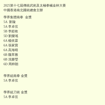
2025第十七屆傳統武術及太極拳械金杯大賽
中國香港南北國術總會主辦
學界集體南拳 金獎
5A 劉璇
5A 李卓弦
5B 李鎧攸
5D 劉樂瑤
6A 楊依霖
6A 張家寶
6A 高海晴
6B 魏莘雅
6B 冼樂瑩
6D 周梓朗
學界組南拳 金獎
5A 李卓弦
學界組刀術 金獎
5A 李卓弦