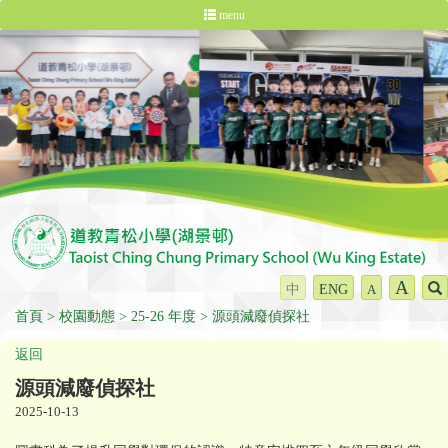
menu
A
中
ENG
A
首頁
校園動態
25-26 年度
源頭減廢偵探社
返回
源頭減廢偵探社
2025-10-13