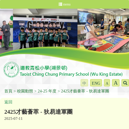
menu
A
中
ENG
A
首頁
校園動態
24-25 年度
2425才藝薈萃 - 狄易達軍團
返回
2425才藝薈萃 - 狄易達軍團
2025-07-11