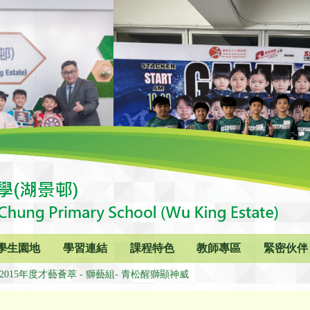
學生園地
學習連結
課程特色
教師專區
緊密伙伴
4-2015年度才藝薈萃 - 獅藝組- 青松醒獅顯神威