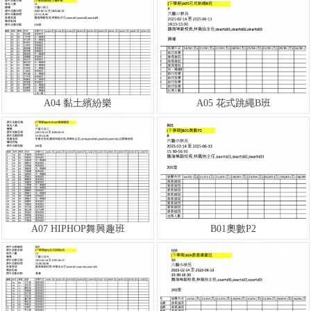
A04 黏土繽紛樂
A05 花式跳繩B班
A07 HIPHOP舞興趣班
B01奧數P2