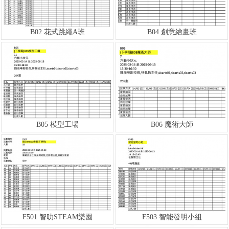
B02 花式跳繩A班
B04 創意繪畫班
B05 模型工場
B06 魔術大師
F501 智叻STEAM樂園
F503 智能發明小組