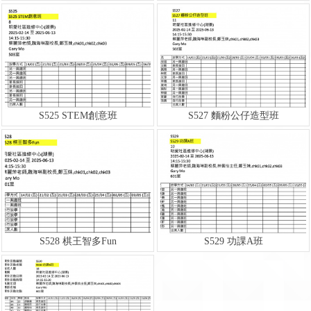
S525 STEM創意班
S527 麵粉公仔造型班
S528 棋王智多Fun
S529 功課A班