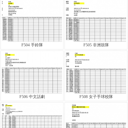
F504 手鈴隊
F505 非洲鼓隊
F506 中文話劇
F508 女子手球校隊