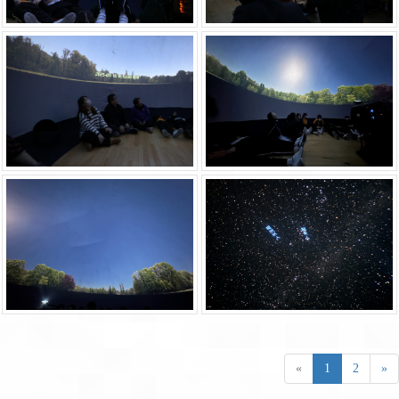
«
1
2
»