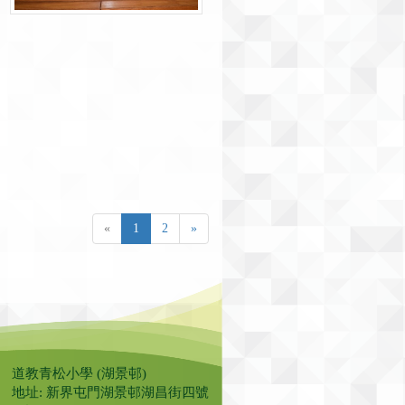
«
1
2
»
道教青松小學 (湖景邨)
地址: 新界屯門湖景邨湖昌街四號