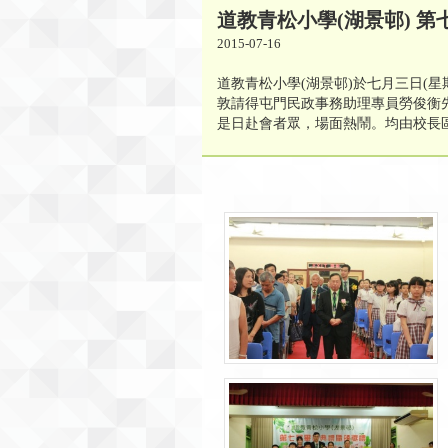
道教青松小學(湖景邨) 
2015-07-16
道教青松小學(湖景邨)於七月三日(
敦請得屯門民政事務助理專員勞俊衡
是日赴會者眾，場面熱鬧。均由校長