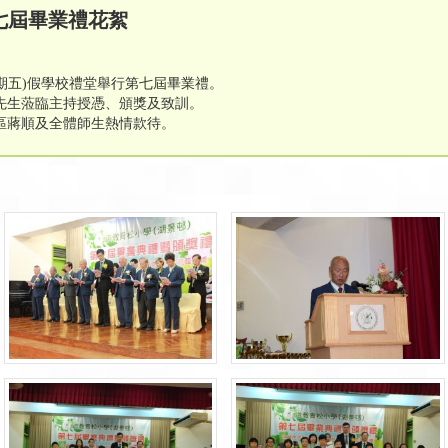
第七屆畢業禮花絮
星期五)假學校禮堂舉行第七屆畢業禮。
先生蒞臨主持授憑、頒獎及致訓。
區蔣順及全體師生熱情款待。