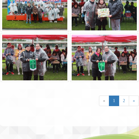
«
1
2
»