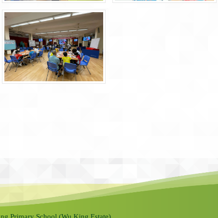
ng Primary School (Wu King Estate).