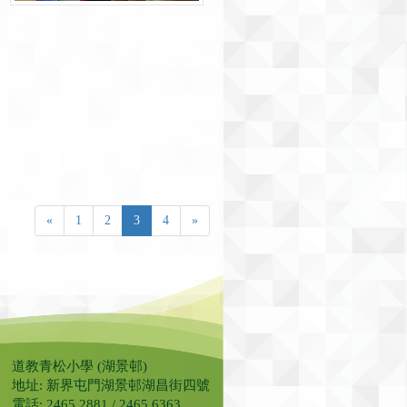
«
1
2
3
4
»
道教青松小學 (湖景邨)
地址: 新界屯門湖景邨湖昌街四號
電話: 2465 2881 / 2465 6363