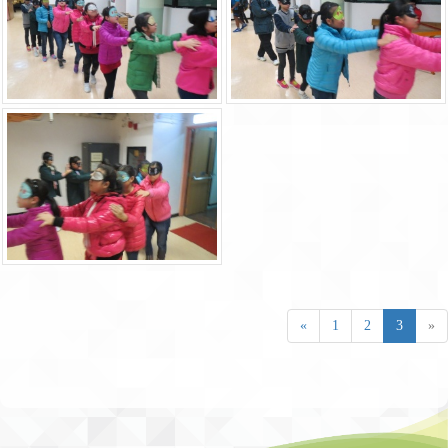
«
1
2
3
»