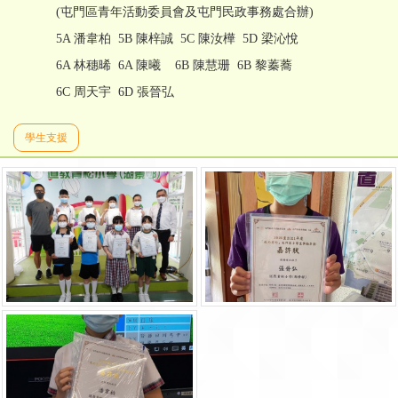
(屯門區青年活動委員會及屯門民政事務處合辦)
5A 潘韋柏 5B 陳梓誠 5C 陳汝樺 5D 梁沁悅
6A 林穗晞 6A 陳曦 6B 陳慧珊 6B 黎蓁蕎
6C 周天宇 6D 張晉弘
學生支援