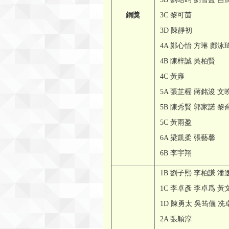
銅獎
3C 黎可茵
3D 陳靜初
4A 鄭心怡 方琳 鄺泳
4B 陳梓誠 吳柏賢
4C 黃雍
5A 張芷榣 蔣銘浚 文
5B 陳秀賢 郭家諾 
5C 黃雨盈
6A 梁凱柔 張藝馨
6B 李宇翔
1B 劉子熙 李柏謙 潘
1C 李卓彥 李卓爲 黃
1D 陳勇太 吳筠儀 冼
2A 張穎淳