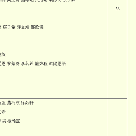
53
琦 羅子希 薛文靖 鄭欣儀
曉旋
黎喬恩 黎蓁蕎 李茗茗 龍煒程 歐陽思語
逸藍 蕭巧汶 徐鈺軒
文希
卓祺 楊瀚霆