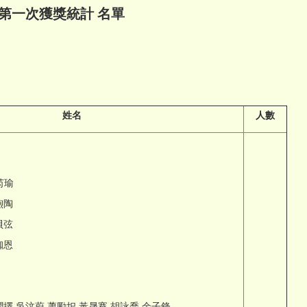
劃」第一次獲獎統計 名單
姓
名
人數
芮瑜
煦陶
貝弦
珈恩
呂潤擇 吳汶蔚 蕭勵圯 黃晟騫 胡詠喬 余子鋒