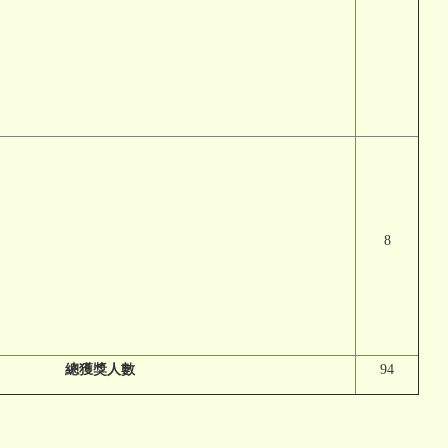
8
總獲
獎
人數
94