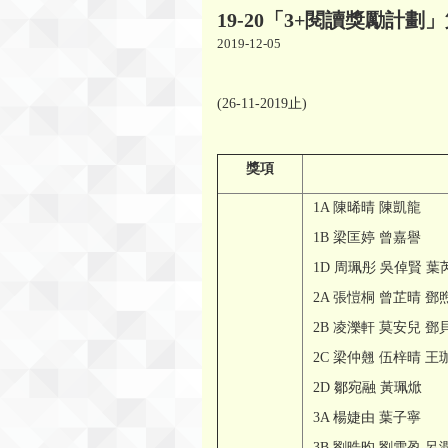
19-20「3+閱讀獎勵計
2019-12-05
(26-11-2019止)
獎項
1A 陳晞晴 陳凱龍
1B 梁匡婷 曾嘉譽
1D 周珮彤 吳倬賢 葉
2A 張愷桐 曾芷晴 鄧
2B 凌濼軒 莫安兒 鄧
2C 梁仲翹 伍梓晴 王
2D 鄒宛融 黃珮焮
3A 楊婕由 葉子寧
3B 劉晧昀 劉雪盈 