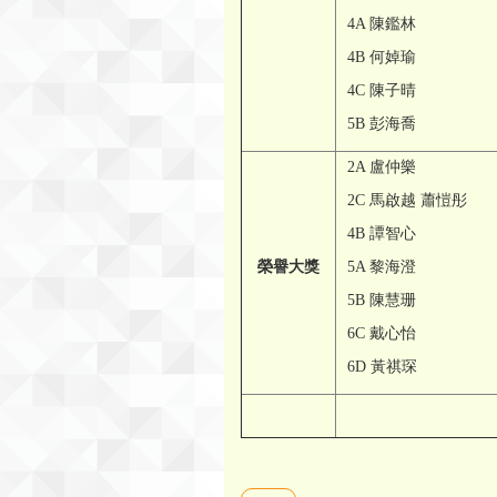
4A 陳鑑林
4B 何婥瑜
4C 陳子晴
5B 彭海喬
2A 盧仲樂
2C 馬啟越 蕭愷彤
4B 譚智心
榮譽大獎
5A 黎海澄
5B 陳慧珊
6C 戴心怡
6D 黃祺琛