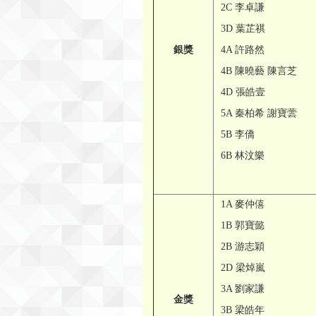
2C 李卓謙
3D 葉芷祺
銀獎
4A 許路然
4B 陳曉藝 陳言芝
4D 張皓壹
5A 秦柏希 謝寶蕓
5B 李僑
6B 林汶樂
1A 麥仲僖
1B 郭寶懿
2B 游志穎
2D 梁焯嵐
3A 劉家謙
金獎
3B 梁皓年